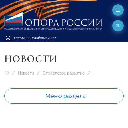
RU
Версия для слабовидящих
НОВОСТИ
Новости
Отраслевое развитие
Меню раздела