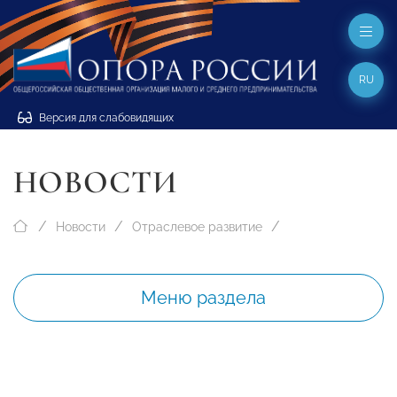
RU
Версия для слабовидящих
НОВОСТИ
Новости
Отраслевое развитие
Меню раздела