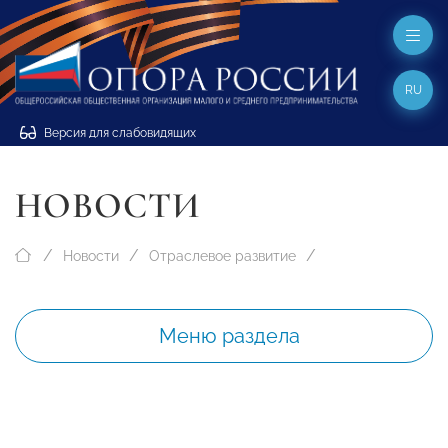
RU
Версия для слабовидящих
НОВОСТИ
Новости
Отраслевое развитие
Меню раздела