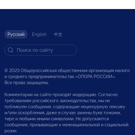
Русский
English
中文
© 2023 Общероссийская общественная организация малого
и среднего предпринимательства «ОПОРА РОССИИ».
Все права защищены.
Комментарии на сайте проходят модерацию. Согласно
требованиям российского законодательства, мы не
публикуем сообщения, содержащие нецензурную лексику
и/или оскорбления, даже в случае замены букв точками,
тире и любыми иными символами. Не допускаются
сообщения, призывающие к межнациональной и социальной
розни.