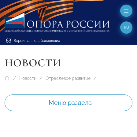
RU
Версия для слабовидящих
НОВОСТИ
Новости
Отраслевое развитие
Меню раздела