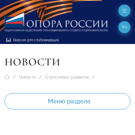
RU
Версия для слабовидящих
НОВОСТИ
Новости
Отраслевое развитие
Меню раздела