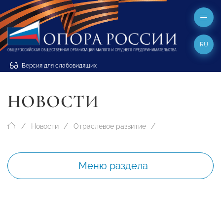
RU
Версия для слабовидящих
НОВОСТИ
Новости
Отраслевое развитие
Меню раздела