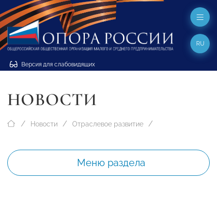
RU
Версия для слабовидящих
НОВОСТИ
Новости
Отраслевое развитие
Меню раздела