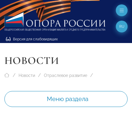
RU
Версия для слабовидящих
НОВОСТИ
Новости
Отраслевое развитие
Меню раздела