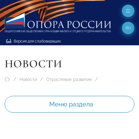
RU
Версия для слабовидящих
НОВОСТИ
Новости
Отраслевое развитие
Меню раздела