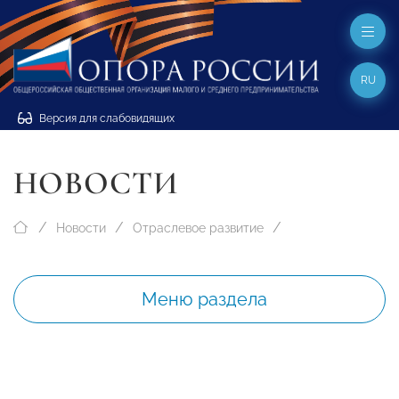
RU
Версия для слабовидящих
НОВОСТИ
Новости
Отраслевое развитие
Меню раздела