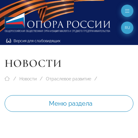
RU
Версия для слабовидящих
НОВОСТИ
Новости
Отраслевое развитие
Меню раздела