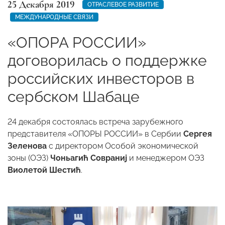
25 Декабря 2019
ОТРАСЛЕВОЕ РАЗВИТИЕ
МЕЖДУНАРОДНЫЕ СВЯЗИ
«ОПОРА РОССИИ»
договорилась о поддержке
российских инвесторов в
сербском Шабаце
24 декабря состоялась встреча зарубежного
представителя «ОПОРЫ РОССИИ» в Сербии
Сергея
Зеленова
с директором Особой экономической
зоны (ОЭЗ)
Чоньагић Совраниј
и менеджером ОЭЗ
Виолетой Шестић
.