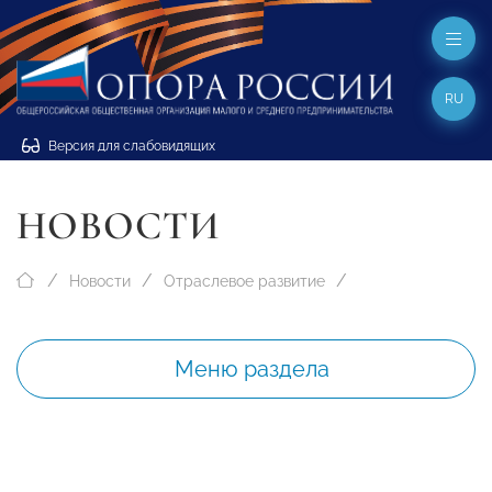
RU
Версия для слабовидящих
НОВОСТИ
Новости
Отраслевое развитие
Меню раздела