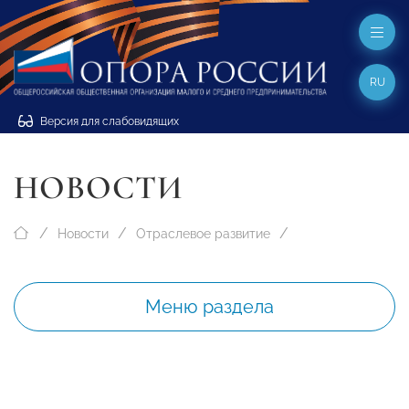
RU
Версия для слабовидящих
НОВОСТИ
Новости
Отраслевое развитие
Меню раздела