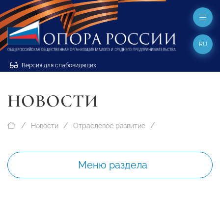
RU
Версия для слабовидящих
НОВОСТИ
Новости
Отраслевое развитие
Меню раздела