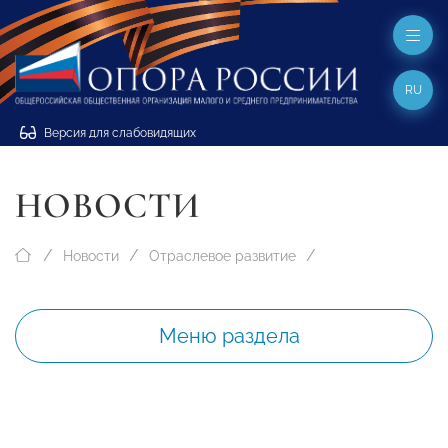
RU
Версия для слабовидящих
НОВОСТИ
Новости
Отраслевое развитие
Меню раздела