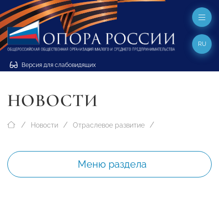
RU
Версия для слабовидящих
НОВОСТИ
Новости
Отраслевое развитие
Меню раздела