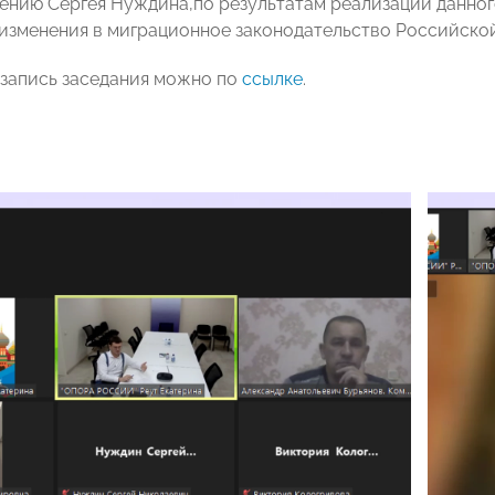
нению Сергея Нуждина,по результатам реализации данного
изменения в миграционное законодательство Российско
запись заседания можно по
ссылке
.