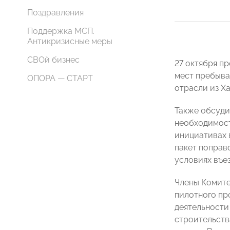
Поздравления
Поддержка МСП.
Антикризисные меры
СВОй бизнес
27 октября п
мест пребыва
ОПОРА — СТАРТ
отрасли из Х
Также обсуди
необходимост
инициативах 
пакет поправ
условиях въез
Члены Комите
пилотного пр
деятельности
строительств