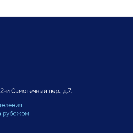
 2-й Самотечный пер., д.7.
деления
а рубежом