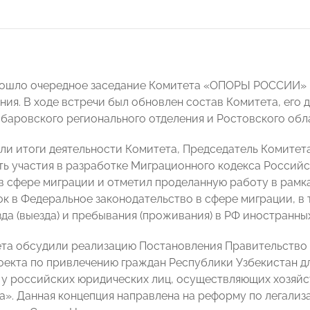
рошло очередное заседание Комитета «ОПОРЫ РОССИИ» 
ния. В ходе встречи был обновлен состав Комитета, его
абаровского регионального отделения и Ростовского обл
ли итоги деятельности Комитета, Председатель Комитет
ь участия в разработке Миграционного кодекса Россий
в сфере миграции и отметил проделанную работу в рамка
ок в Федеральное законодательство в сфере миграции, в
да (выезда) и пребывания (проживания) в РФ иностранны
та обсудили реализацию Постановления Правительство 
оекта по привлечению граждан Республики Узбекистан 
 у российских юридических лиц, осуществляющих хозяйс
а». Данная концепция направлена на реформу по легализ