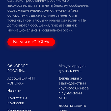
Согласно требованиям российского
законодательства, мы не публикуем сообщения,
содержащие нецензурную лексику и/или
оскорбления, даже в случае замены букв
точками, тире и любыми иными символами. Не
допускаются сообщения, призывающие к
межнациональной и социальной розни.
Вступи в «ОПОРУ»
Об «ОПОРЕ
Международная
РОССИИ»
деятельность
Ассоциация «НП
Декларация о
«ОПОРА»
взаимодействии
крупного бизнеса
Новости
с субъектами
Комитеты и
МСП
Комиссии
Бюро по защите
Региональное
прав