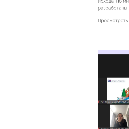
исхода. По м
разработаны 
Просмотреть 