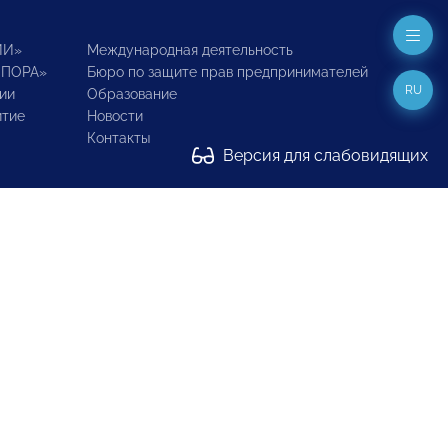
ИИ»
Международная деятельность
ОПОРА»
Бюро по защите прав предпринимателей
RU
ии
Образование
итие
Новости
Контакты
Версия для слабовидящих