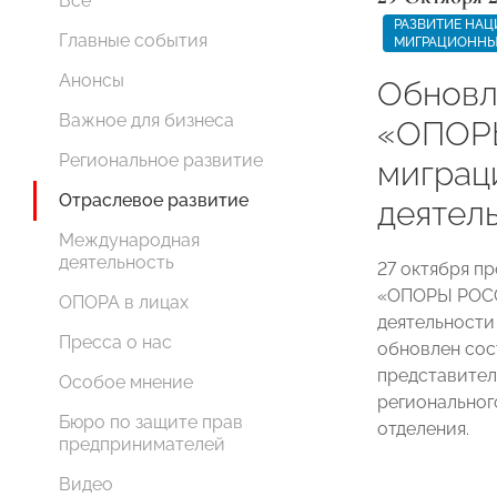
Все
РАЗВИТИЕ НАЦ
Главные события
МИГРАЦИОННЫ
Анонсы
Обновл
Важное для бизнеса
«ОПОР
Региональное развитие
миграц
Отраслевое развитие
деятел
Международная
деятельность
27 октября п
«ОПОРЫ РОСС
ОПОРА в лицах
деятельности
Пресса о нас
обновлен сос
представител
Особое мнение
региональног
Бюро по защите прав
отделения.
предпринимателей
Видео