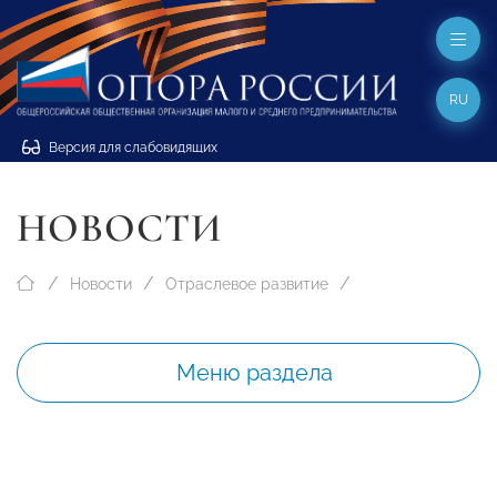
RU
Версия для слабовидящих
НОВОСТИ
Новости
Отраслевое развитие
Меню раздела