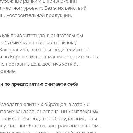
арубежные рынки и в привлечении
 местном уровнях. Без этих действий
ашиностроительной продукции,
 как приоритетную, в обязательном
 требуемых машиностроительному
Как правило, все производители хотят
ем по Европе экспорт машиностроительных
о поставить цель достичь хотя бы
роение.
ги по предприятию считаете себя
зводства опытных образцов, а затем и
ытовых каналов, обеспечении комплексных
 только производство оборудования, но и
бслуживание. Кстати, выстраивание системы
ии машиностроения как некоей политики.