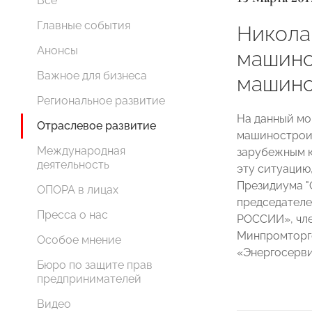
Все
Главные события
Никола
Анонсы
машино
Важное для бизнеса
машино
Региональное развитие
На данный мо
Отраслевое развитие
машинострои
Международная
зарубежным к
деятельность
эту ситуацию
Президиума 
ОПОРА в лицах
председател
Пресса о нас
РОССИИ», чле
Минпромторг
Особое мнение
«Энергосерви
Бюро по защите прав
предпринимателей
Видео