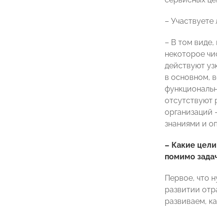
– Участвуете
– В том виде,
некоторое чи
действуют уз
в основном, 
функциональн
отсутствуют 
организаций –
знаниями и о
– Какие цел
помимо задач
Первое, что 
развитии отр
развиваем, ка