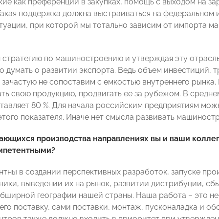
акие как преференции в закупках, помощь с выходом на з
Такая поддержка должна выстраиваться на федеральном и
туации, при которой мы тотально зависим от импорта м
 стратегию по машиностроению и утверждая эту отрасль
о думать о развитии экспорта. Ведь объем инвестиций,
 зачастую не сопоставим с емкостью внутреннего рынка. 
ть свою продукцию, продвигать ее за рубежом. В средн
тавляет 80 %. Для начала российским предприятиям можн
этого показателя. Иначе нет смысла развивать машиност
сающихся производства направлениях вы и ваши колле
мпетентными?
нтны в создании перспективных разработок, запуске прои
ники, выведении их на рынок, развитии дистрибуции, сб
обширной географии нашей страны. Наша работа – это не
 его поставку, сами поставки, монтаж, пусконаладка и о
нтров также должно входить в приоритет при утвержден