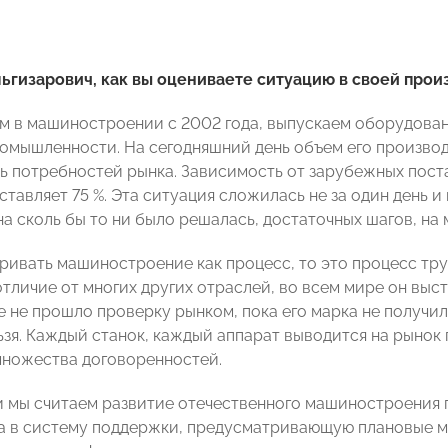
ьгизарович, как вы оцениваете ситуацию в своей про
м в машиностроении с 2002 года, выпускаем оборудован
омышленности. На сегодняшний день объем его произво
ть потребностей рынка. Зависимость от зарубежных пос
тавляет 75 %. Эта ситуация сложилась не за один день и
на сколь бы то ни было решалась, достаточных шагов, на 
ривать машиностроение как процесс, то это процесс тр
отличие от многих других отраслей, во всем мире он выс
 не прошло проверку рынком, пока его марка не получила
ьзя. Каждый станок, каждый аппарат выводится на рынок
ножества договоренностей.
и мы считаем развитие отечественного машиностроения 
а в систему поддержки, предусматривающую плановые 