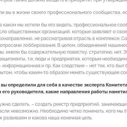
 ли вы в жизни своего профессионального сообщества, ес
 в каком мы хотели бы его видеть, профессиональное соо
сло общественных организаций, которые заявляют о сво
конаправленно, не рассматривая отрасль в комплексе. 
вопросами лоббирования. В целом, объединений машино
ы, имели бы содержательную повестку, стратегию, нет. Э
реципиенты, т.е. люди и предприятия, которым необходим
 информационная и пр. Как следствие – нет тех, кто был
пытом, чтобы каким-то образом менять существующее сос
и вы определили для себя в качестве эксперта Комит
 его руководителя, какие направления работы намети
нужно сделать, – создать реестр предприятий, занимающи
асли невозможно. Необходимо четко понимать, кого мы (
к развиваем и какова наша конечная цель.