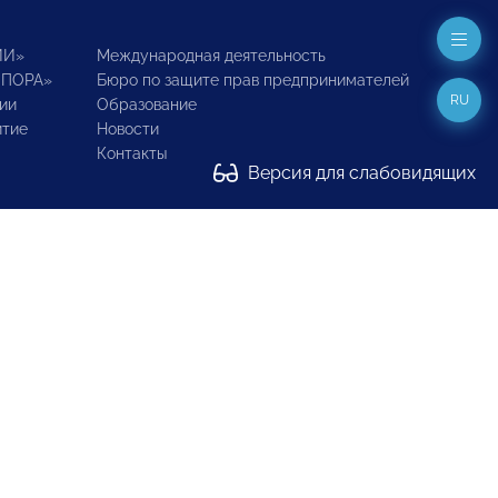
ИИ»
Международная деятельность
ОПОРА»
Бюро по защите прав предпринимателей
RU
ии
Образование
итие
Новости
Контакты
Версия для слабовидящих