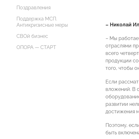
Поздравления
Поддержка МСП.
– Николай Ил
Антикризисные меры
СВОй бизнес
– Мы работае
отраслями пр
ОПОРА — СТАРТ
всего четвер
продукции сос
того, чтобы о
Если рассмат
вложений. В 
оборудование
развитии нел
достижения м
Поэтому, есл
быть включен