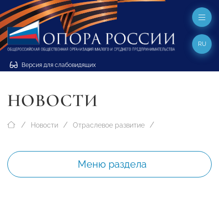
RU
Версия для слабовидящих
НОВОСТИ
Новости
Отраслевое развитие
Меню раздела