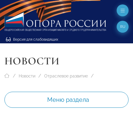
RU
Версия для слабовидящих
НОВОСТИ
Новости
Отраслевое развитие
Меню раздела