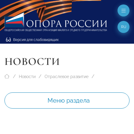
RU
Версия для слабовидящих
НОВОСТИ
Новости
Отраслевое развитие
Меню раздела