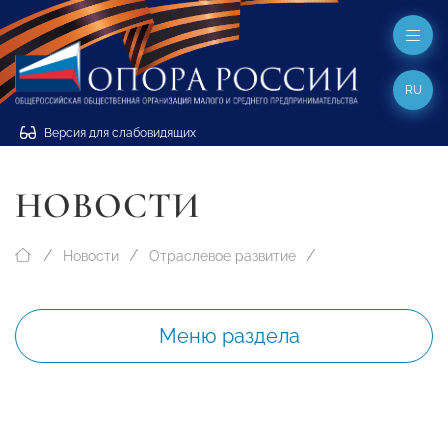
RU
Версия для слабовидящих
НОВОСТИ
Новости
Отраслевое развитие
Меню раздела