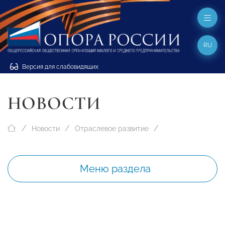
RU
Версия для слабовидящих
НОВОСТИ
Новости
Отраслевое развитие
Меню раздела