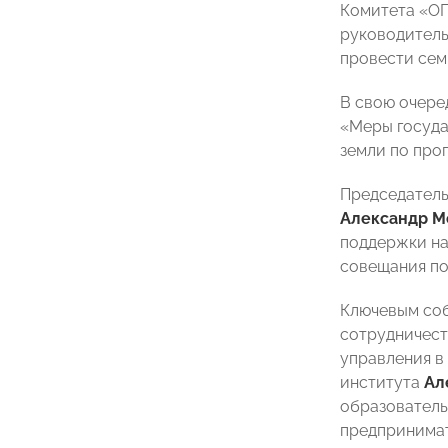
Комитета «О
руководитель
провести сем
В свою очере
«Меры госуд
земли по про
Председател
Александр М
поддержки на
совещания по
Ключевым соб
сотрудничест
управления в
института
Ал
образователь
предпринимат