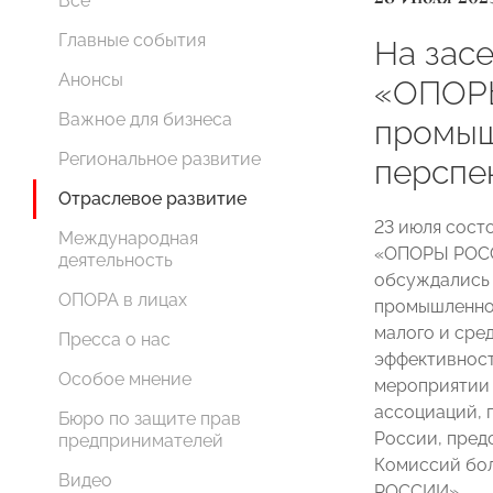
Все
Главные события
На зас
Анонсы
«ОПОР
Важное для бизнеса
промыш
Региональное развитие
перспе
Отраслевое развитие
23 июля сост
Международная
«ОПОРЫ РОСС
деятельность
обсуждались 
ОПОРА в лицах
промышленной
малого и сре
Пресса о нас
эффективност
Особое мнение
мероприятии 
ассоциаций, 
Бюро по защите прав
России, пред
предпринимателей
Комиссий бо
Видео
РОССИИ».