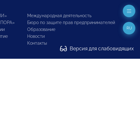
ИИ»
Международная деятельность
ОПОРА»
Бюро по защите прав предпринимателей
RU
ии
Образование
итие
Новости
Контакты
Версия для слабовидящих