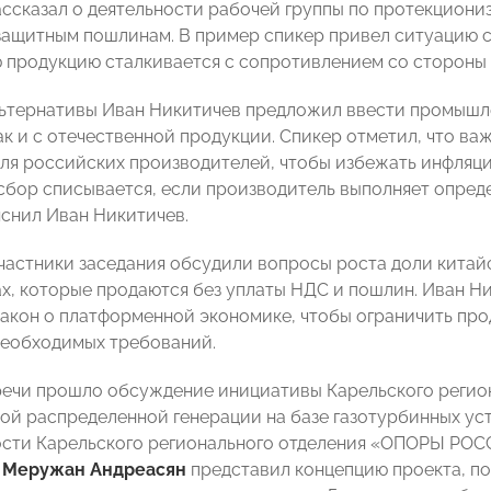
ссказал о деятельности рабочей группы по протекциони
защитным пошлинам. В пример спикер привел ситуацию с
 продукцию сталкивается с сопротивлением со стороны 
льтернативы Иван Никитичев предложил ввести промышле
ак и с отечественной продукции. Спикер отметил, что в
для российских производителей, чтобы избежать инфляции
сбор списывается, если производитель выполняет опред
яснил Иван Никитичев.
участники заседания обсудили вопросы роста доли китай
х, которые продаются без уплаты НДС и пошлин. Иван Н
закон о платформенной экономике, чтобы ограничить пр
еобходимых требований.
речи прошло обсуждение инициативы Карельского реги
ой распределенной генерации на базе газотурбинных ус
ти Карельского регионального отделения «ОПОРЫ РОСС
»
Меружан Андреасян
представил концепцию проекта, по