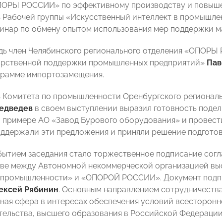
ПОРЫ РОССИИ» по эффективному производству и повыше
 Рабочей группы «Искусственный интеллект в промышл
инар по обмену опытом использования мер поддержки ма
дь член Челябинского регионального отделения «ОПОРЫ
арственной поддержки промышленных предприятий»
Пав
грамме импортозамещения.
ь Комитета по промышленности Оренбургского региона
едведев
в своем выступлении выразил готовность подел
 примере АО «Завод Бурового оборудования» и провести
ддержали эти предложения и приняли решение подготов
ытием заседания стало торжественное подписание согл
ве между Автономной некоммерческой организацией вы
 промышленности» и «ОПОРОЙ РОССИИ». Документ подпи
ексей Рябинин
. Основным направлением сотрудничества
ная сфера в интересах обеспечения условий всесторонне
ельства, высшего образования в Российской Федерации