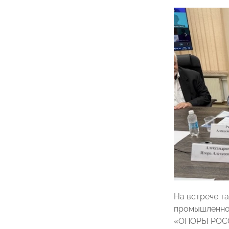
На встрече т
промышленног
«ОПОРЫ РОСС