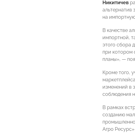
Никитичев
ра
альтернатив 
на импортную
В качестве а
импортной, т
этого сбора 
при котором 
планы», — по
Кроме того, 
маркетплейса
изменений в 
соблюдения н
В рамках вст
созданию мал
промышленнос
Агро Ресурс