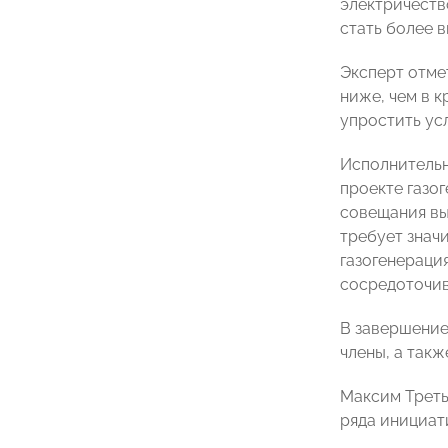
электричество
стать более 
Эксперт отмет
ниже, чем в к
упростить усл
Исполнитель
проекте газо
совещания вы
требует знач
газогенераци
сосредоточив
В завершение
члены, а так
Максим Треть
ряда инициат