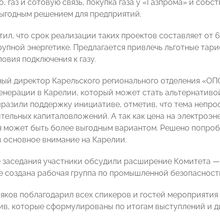
, газ и сотовую связь, покупка газа у «Газпрома» и соб
выгодным решением для предприятий.
ил, что срок реализации таких проектов составляет от 6 
рупной энергетике. Предлагается привлечь льготные тари
овия подключения к газу.
ный директор Карельского регионального отделения «
генерации в Карелии, который может стать альтернативо
разили поддержку инициативе, отметив, что тема непрост
ительных капиталовложений. А так как цена на электроэн
я может быть более выгодным вариантом. Решено попроб
 основное внимание на Карелии.
 заседания участники обсудили расширение Комитета — 
же создана рабочая группа по промышленной безопасности
яков поблагодарил всех спикеров и гостей мероприятия
ив, которые сформулированы по итогам выступлений и д