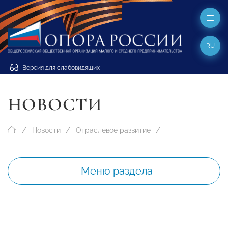
RU
Версия для слабовидящих
НОВОСТИ
Новости
Отраслевое развитие
Меню раздела