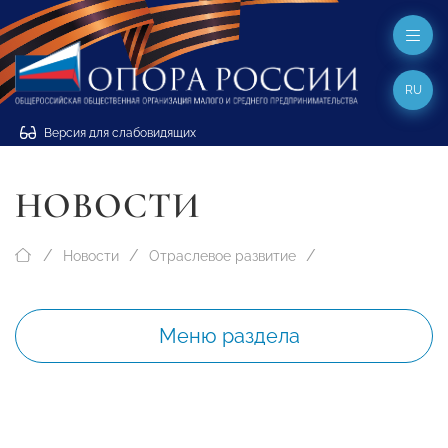
RU
Версия для слабовидящих
НОВОСТИ
Новости
Отраслевое развитие
Меню раздела