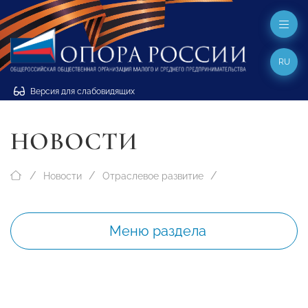
RU
Версия для слабовидящих
НОВОСТИ
Новости
Отраслевое развитие
Меню раздела