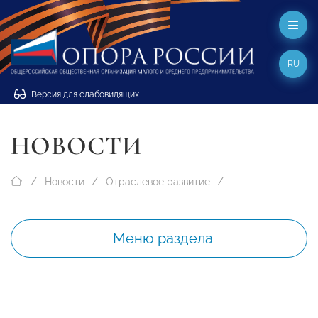
RU
Версия для слабовидящих
НОВОСТИ
Новости
Отраслевое развитие
Меню раздела