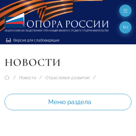
RU
Версия для слабовидящих
НОВОСТИ
Новости
Отраслевое развитие
Меню раздела