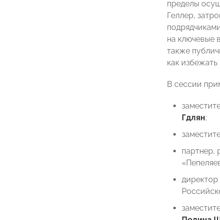
пределы осущ
Геллер, затр
подрядчиками
на ключевые 
также публич
как избежать
В сессии при
заместит
Гдлян
;
заместит
партнер, 
«Пепеляе
директор
Российск
заместит
Полина 