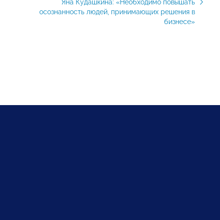
Яна Кудашкина: «Необходимо повышать
осознанность людей, принимающих решения в
бизнесе»