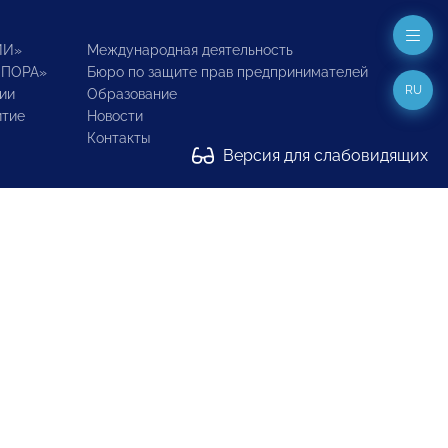
ИИ»
Международная деятельность
ОПОРА»
Бюро по защите прав предпринимателей
RU
ии
Образование
итие
Новости
Контакты
Версия для слабовидящих