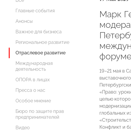
Все
Главные события
Марк Г
Анонсы
модерат
Важное для бизнеса
Петерб
Региональное развитие
междун
Отраслевое развитие
форум
Международная
деятельность
19–21 мая в 
выставочного
ОПОРА в лицах
Петербургск
Пресса о нас
«Право: урок
целью которо
Особое мнение
модернизации
Бюро по защите прав
глобальных и
предпринимателей
«Строительст
Конфликт и б
Видео