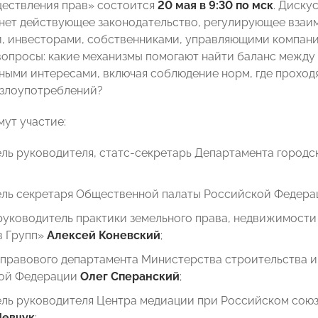
ествления прав» состоится
20 мая в 9:30 по мск
. Диску
онет действующее законодательство, регулирующее вза
, инвесторами, собственниками, управляющими компания
вопросы: какие механизмы помогают найти баланс между
ными интересами, включая соблюдение норм, где проходя
 злоупотреблений?
мут участие:
ель руководителя, статс-секретарь Департамента город
ель секретаря Общественной палаты Российской Федер
руководитель практики земельного права, недвижимост
в Групп»
Алексей Коневский
;
 правового департамента Министерства строительства 
ой Федерации
Олег Сперанский
;
ель руководителя Центра медиации при Российском сою
Шевчук
;