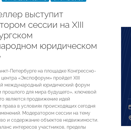
еллер выступит
ором сессии на XIII
ургском
ародном юридическом
е
Санкт-Петербурге на площадке Конгрессно-
 центра «Экспофорум» пройдет XIII
ий международный юридический форум
и прошлого для мира будущего», ключевой
го является продвижение идей
 права в условиях происходящих сегодня
зменений. Модератором сессии на тему
во и содержание объектов недвижимости.
аланс интересов участников, пределы