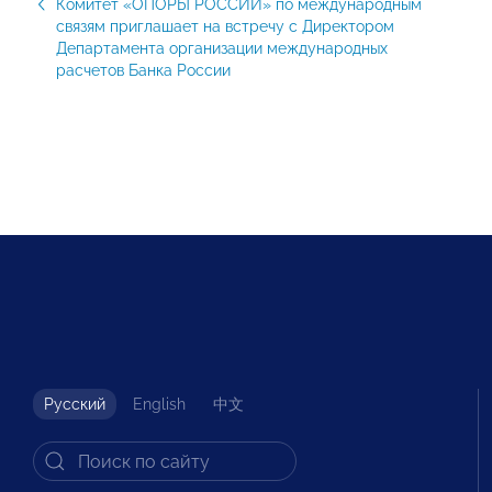
Комитет «ОПОРЫ РОССИИ» по международным
связям приглашает на встречу с Директором
Департамента организации международных
расчетов Банка России
Русский
English
中文