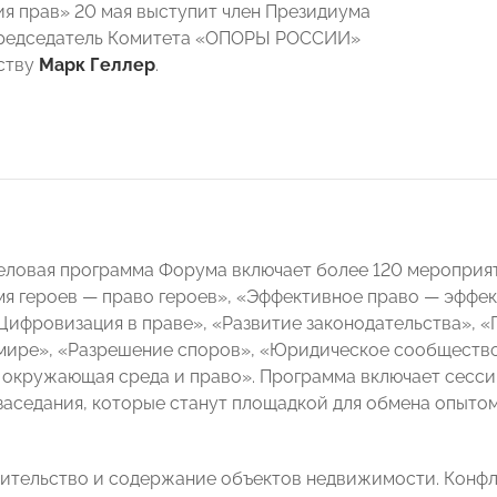
я прав» 20 мая выступит член Президиума
Председатель Комитета «ОПОРЫ РОССИИ»
ству
Марк Геллер
.
деловая программа Форума включает более 120 мероприят
мя героев — право героев», «Эффективное право — эффек
Цифровизация в праве», «Развитие законодательства», 
ире», «Разрешение споров», «Юридическое сообщество:
 окружающая среда и право». Программа включает сессии
заседания, которые станут площадкой для обмена опыто
ительство и содержание объектов недвижимости. Конфли