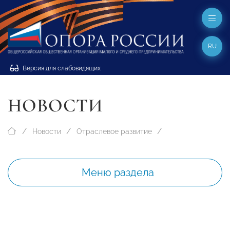
RU
Версия для слабовидящих
НОВОСТИ
Новости
Отраслевое развитие
Меню раздела