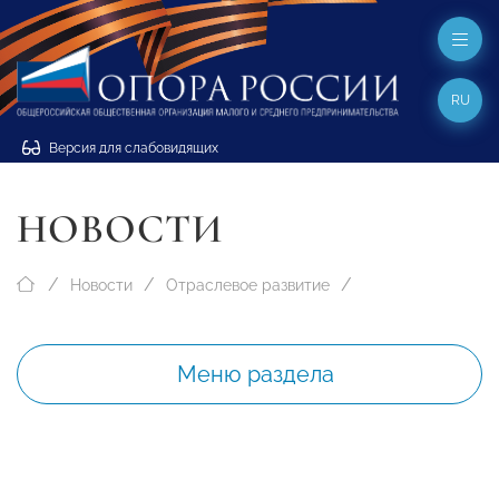
RU
Версия для слабовидящих
НОВОСТИ
Новости
Отраслевое развитие
Меню раздела