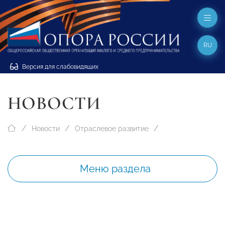
RU
Версия для слабовидящих
НОВОСТИ
Новости
Отраслевое развитие
Меню раздела