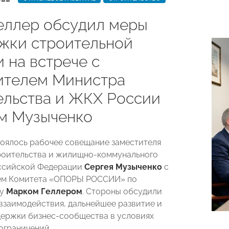
еллер обсудил меры
жки строительной
 на встрече с
ителем Министра
ельства и ЖКХ России
м Музыченко
тоялось рабочее совещание заместителя
роительства и жилищно-коммунального
оссийской Федерации
Сергея Музыченко
с
ем Комитета «ОПОРЫ РОССИИ» по
ву
Марком Геллером
. Стороны обсудили
взаимодействия, дальнейшее развитие и
ержки бизнес-сообщества в условиях
ограничений.