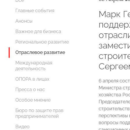
Все
Главные события
Марк Г
Анонсы
поддер
Важное для бизнеса
отрасли
Региональное развитие
замест
Отраслевое развитие
строит
Международная
Сергее
деятельность
ОПОРА в лицах
6 апреля сос
Министра ст
Пресса о нас
хозяйства Р
Особое мнение
Председател
строительст
Бюро по защите прав
перспективы 
предпринимателей
вопросы подд
Видео
санкционных 