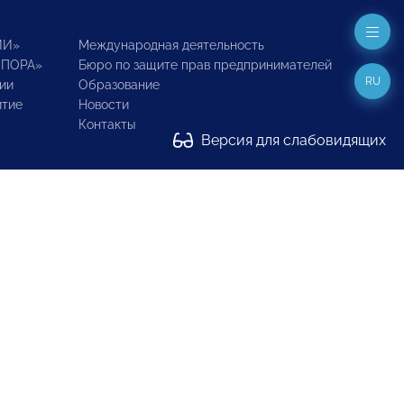
ИИ»
Международная деятельность
ОПОРА»
Бюро по защите прав предпринимателей
RU
ии
Образование
итие
Новости
Контакты
Версия для слабовидящих