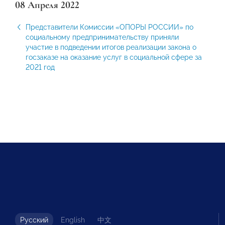
08 Апреля 2022
Представители Комиссии «ОПОРЫ РОССИИ» по
социальному предпринимательству приняли
участие в подведении итогов реализации закона о
госзаказе на оказание услуг в социальной сфере за
2021 год
Русский
English
中文