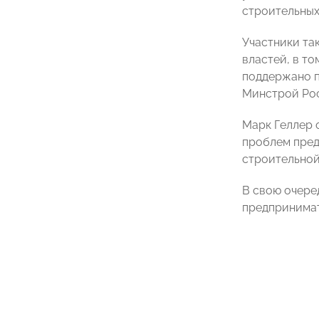
строительных
Участники та
властей, в т
поддержано п
Минстрой Рос
Марк Геллер 
проблем пред
строительной
В свою очере
предпринима