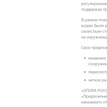
регулировани
поддержав пр
В рамках пов
водам. Были 
свойствам ст
на окружающу
Свои предлож
введение
сооружен
пересмотр
четкое ра
«ОПОРА РОССИ
«Предложения
наказывать о