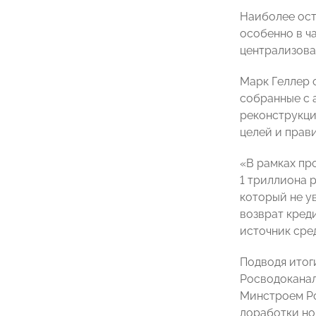
Наиболее ост
особенно в ч
централизова
Марк Геллер 
собранные с 
реконструкци
целей и прав
«В рамках пр
1 триллиона 
который не у
возврат кред
источник сре
Подводя итог
Росводоканал
Минстроем Ро
доработки но