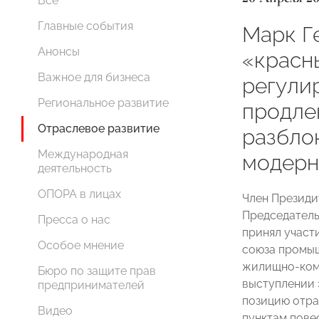
Все
Главные события
Марк Г
Анонсы
«красн
Важное для бизнеса
регули
Региональное развитие
продле
Отраслевое развитие
разбло
Международная
модерн
деятельность
ОПОРА в лицах
Член Презид
Председатель
Пресса о нас
принял участ
Особое мнение
союза промыш
жилищно-комм
Бюро по защите прав
выступлении 
предпринимателей
позицию отра
Видео
пунктам пове