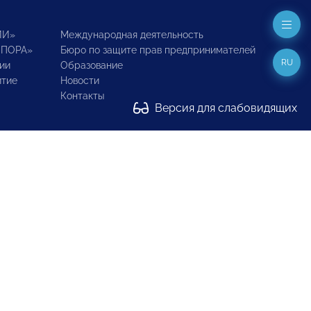
ИИ»
Международная деятельность
ОПОРА»
Бюро по защите прав предпринимателей
RU
ии
Образование
итие
Новости
Контакты
Версия для слабовидящих