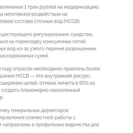
влечении 1 трлн рублей на модернизацию,
а негативное воздействие на
ивов состава сточных вод (НССВ).
уществующего регулирования: средства,
ться на перекладку изношенных сетей,
ых вод из-за узкого перечня разрешенных
расходованных сумм).
0 году отрасли необходимо привлечь более
ышение НССВ — это внутренний ресурс,
сширение целей, отмена лимита в 50% на
ам создать планомерно накопленный
р.
тиву генеральных директоров
аправления совместной работы с
 направлены в профильные ведомства для