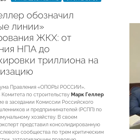
еллер обозначил
ые линии»
рования ЖКХ: от
ния НПА до
кировки триллиона на
изацию
иума Правления «ОПОРЫ РОССИИ»,
 Комитета по строительству
Марк Геллер
ие в заседании Комиссии Российского
ленников и предпринимателей (РСПП) по
унальному хозяйству. В своем
эксперт представил консолидированную
слевого сообщества по трем критическим
стки, затрагивающим правовую