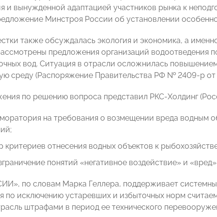
я и вынужденной адаптацией участников рынка к неподго
едложение Минстроя России об установлении особеннос
естки также обсуждалась экология и экономика, а имен
рассмотрены предложения организаций водоотведения по
очных вод. Ситуация в отрасли осложнилась повышением 
ю среду (Распоряжение Правительства РФ № 2409-р от 1 
ения по решению вопроса представил РКС-Холдинг (Рос
 моратория на требования о возмещении вреда водным о
ий;
 критериев отнесения водных объектов к рыбохозяйстве
зграничение понятий «негативное воздействие» и «вред»
И», по словам Марка Геллера, поддерживает системны
 по исключению устаревших и избыточных норм считаем 
трасль штрафами в период ее технического перевооруже