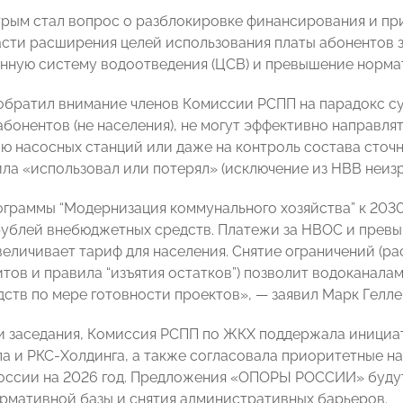
рым стал вопрос о разблокировке финансирования и при
асти расширения целей использования платы абонентов з
нную систему водоотведения (ЦСВ) и превышение нормат
обратил внимание членов Комиссии РСПП на парадокс с
абонентов (не населения), не могут эффективно направля
ю насосных станций или даже на контроль состава сточн
ила «использовал или потерял» (исключение из НВВ неиз
ограммы “Модернизация коммунального хозяйства” к 203
рублей внебюджетных средств. Платежи за НВОС и прев
величивает тариф для населения. Снятие ограничений (ра
итов и правила “изъятия остатков”) позволит водоканал
дств по мере готовности проектов», — заявил Марк Гелле
и заседания, Комиссия РСПП по ЖКХ поддержала инициа
а и РКС-Холдинга, а также согласовала приоритетные н
ссии на 2026 год. Предложения «ОПОРЫ РОССИИ» будут
рмативной базы и снятия административных барьеров.