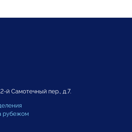
 2-й Самотечный пер., д.7.
деления
а рубежом