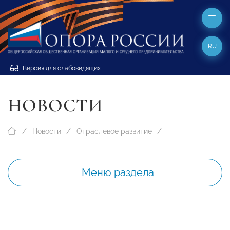
RU
Версия для слабовидящих
НОВОСТИ
Новости
Отраслевое развитие
Меню раздела