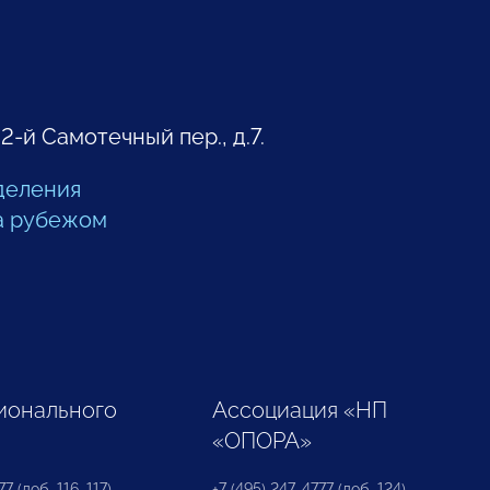
 2-й Самотечный пер., д.7.
деления
а рубежом
ионального
Ассоциация «НП
«ОПОРА»
7 (доб. 116, 117)
+7 (495) 247-4777 (доб. 124)