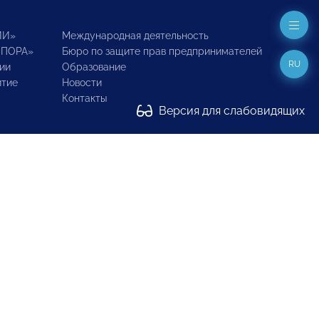
ИИ»
Международная деятельность
ОПОРА»
Бюро по защите прав предпринимателей
RU
ии
Образование
итие
Новости
Контакты
Версия для слабовидящих