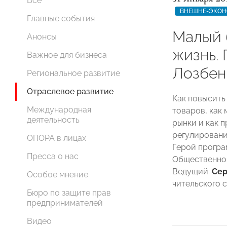
Все
ВНЕШНЕ-ЭКОН
Главные события
Малый 
Анонсы
жизнь. 
Важное для бизнеса
Лозбен
Региональное развитие
Отраслевое развитие
Как повысить
Международная
товаров, как
деятельность
рынки и как 
регулировани
ОПОРА в лицах
Герой прогр
Пресса о нас
Общественног
Ведущий:
Сер
Особое мнение
чительского
Бюро по защите прав
предпринимателей
Видео