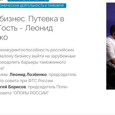
ОМИЧЕСКАЯ ДЕЯТЕЛЬНОСТЬ И ТАМОЖНЯ
бизнес. Путевка в
Гость - Леонид
ко
 конкурентоспособность российских
 малому бизнесу выйти на зарубежные
преодолеть барьеры таможенного
я?
аммы:
Леонид Лозбенко
, председатель
о совета при ФТС России
гей Борис­ов
, председатель Попе­
 совета "ОПОРЫ РОССИИ"