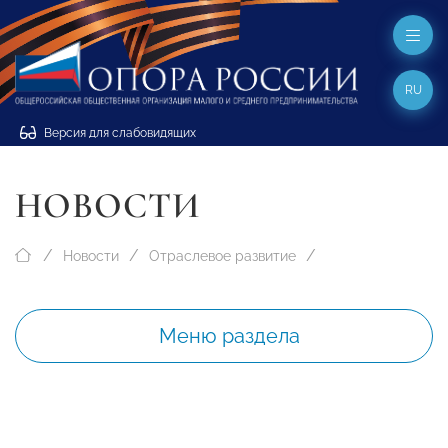
RU
Версия для слабовидящих
НОВОСТИ
Новости
Отраслевое развитие
Меню раздела