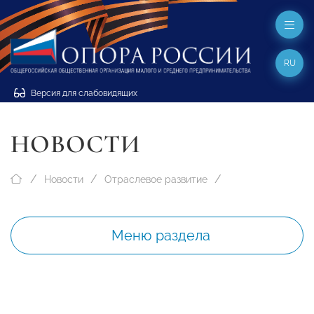
RU
Версия для слабовидящих
НОВОСТИ
Новости
Отраслевое развитие
Меню раздела