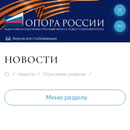
RU
Версия для слабовидящих
НОВОСТИ
Новости
Отраслевое развитие
Меню раздела