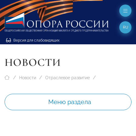
RU
Версия для слабовидящих
НОВОСТИ
Новости
Отраслевое развитие
Меню раздела