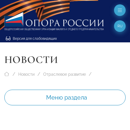
RU
Версия для слабовидящих
НОВОСТИ
Новости
Отраслевое развитие
Меню раздела