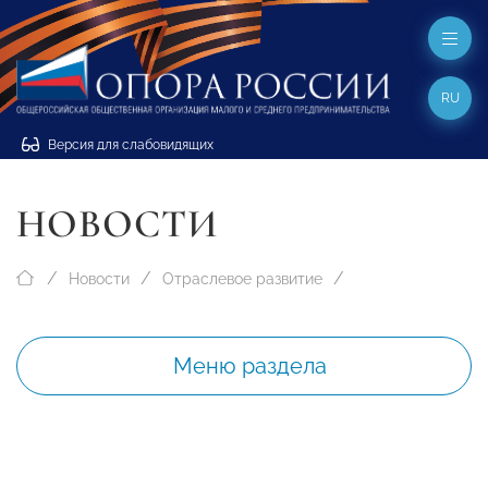
RU
Версия для слабовидящих
НОВОСТИ
Новости
Отраслевое развитие
Меню раздела