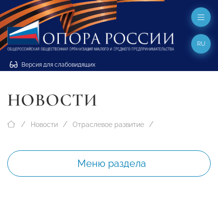
RU
Версия для слабовидящих
НОВОСТИ
Новости
Отраслевое развитие
Меню раздела