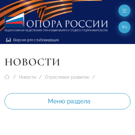
RU
Версия для слабовидящих
НОВОСТИ
Новости
Отраслевое развитие
Меню раздела