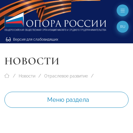
RU
Версия для слабовидящих
НОВОСТИ
Новости
Отраслевое развитие
Меню раздела