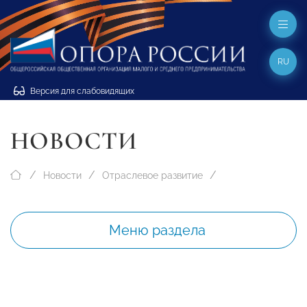
RU
Версия для слабовидящих
НОВОСТИ
Новости
Отраслевое развитие
Меню раздела