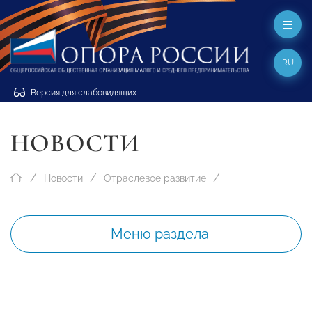
RU
Версия для слабовидящих
НОВОСТИ
Новости
Отраслевое развитие
Меню раздела