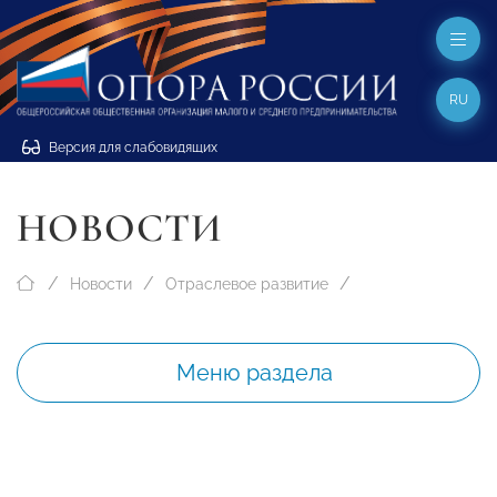
RU
Версия для слабовидящих
НОВОСТИ
Новости
Отраслевое развитие
Меню раздела